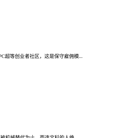
超等创业者社区，这是保守雇佣模...
机械替代为止。而选文科的人绝...