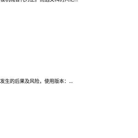
生的后果及风险，使用版本：...