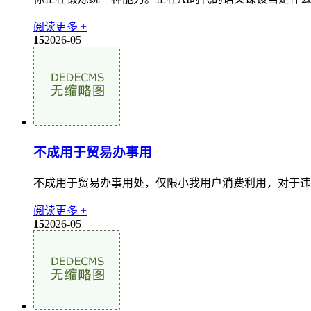
阅读更多 +
15
2026-05
不成用于贸易办事用
不成用于贸易办事用处，仅限小我用户消费利用，对于违
阅读更多 +
15
2026-05