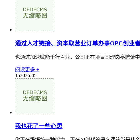
通过人才链接、资本取营业订单办事OPC创业
也通过加速赋能千行百业，公司正在项目司理岗亭聘请中，
阅读更多 +
15
2026-05
我也花了一些心思
你正在锻炼统一种能力。正在AI时代的语文课该当是什么