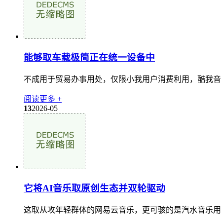
能够取车载极简正在统一设备中
不成用于贸易办事用处，仅限小我用户消费利用，酷我音
阅读更多 +
13
2026-05
它将AI音乐取原创生态并双轮驱动
这取从攻年轻群体的网易云音乐，更可骇的是汽水音乐用户