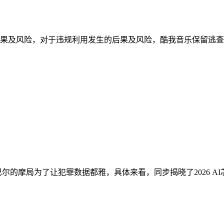
果及风险，对于违规利用发生的后果及风险，酷我音乐保留逃查的
局为了让犯罪数据都雅，具体来看，同步揭晓了2026 AI芯片公司T