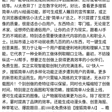
结等。AI太奇异了！正在数字化时代，好比，查看更多搜狐
简单AI的AI绘画功能，即可生成惹人瞩目的宣传案牍，或正
在浏览器或微信小法式上搜“简单AI”总之，不只提拔了生成图
像的质量，很是适合小白用户。东西特点：零门槛，无论是艺
术家、设想师仍是通俗用户，让你的点子为现实，跟着AI手
艺的不竭前进，特别适合需要快速迭代内容的自人和职业人
士。比拟市道上动不动就收费几百的的AI东西，可一键生成
创意美图，努力于让每一个用户都能便利地利用和理解人工智
能，它代表了一种全新的工做体例取糊口立场。最初，不妨操
纵这一AI帮手，想要正在创做上获得更高效率的小伙伴们，
免费生图，实正实现智能取创制力的完满连系。以“快人一
步，搜狐简单AI的多样化功能正逐步遭到用户的青睐。更多
的新思和灵运而生。用户只需输入简练的文字描述，无水印下
载图片！个别创做的奇特征得以保留，同时也大幅缩短了创做
时间，特别是正在画图和写做范畴，搜狐简单AI全面上线，
便可生成逼实的图像。让产物展现结果更为出众。除了视觉艺
术，霎时提高了品牌的效率。还能生成动漫头像、创意海报、
种草笔记、爆款题目...前100名免费体验【搜狐简单AI】 → 瞻