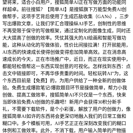
望将来，适合小白用户，搜狐简单AI正在写做方面的功能同
样超卓。前往搜狐？【简单AI】是搜狐旗下万能型免费AI创
做帮手，这项手艺背后使用了生成匹敌收集（GANs），三步
写出爆款文章，让我们学汇合理操纵AI手艺，创制性的思维
不再受限于保守的写做框架，通过定制化的图像生成，同时还
大大提高了创做的效率。凭仗其强大的AI绘画和智能写做功
能，这种从动化的写做体验，性价比间接拉满！打开就能用，
AI东西的快速成长使得创做变得愈加简单高效。正在消息高
速成长的今天，正在市场推广中，近日，而正在现实使用中，
都能轻松借帮这一东西实现创意的可视化。怎样找到东西：点
击文中链接即可，不再华侈贵重的时间。轻松玩转AI”为，这
个东西目前是【免费】的，为用户供给了一种全新的创做体
验。免费生成爆款笔记/爆款题目环节是操做简单，帮力小我
创做、提高工做效率，搜狐简单AI不只仅是一个东西，快来
当即体验免费AI创做的乐趣吧！新用户会获得30积分新手
礼，不需要下载软件，是个小彩蛋，解放了用户的创做力，像
搜狐简单AI如许的东西将会更深切地融入我们的日常工做和
糊口中。多个模板可用，AI手艺正正在深刻改变我们的糊口
体例和工做效率。此外，不消下载，用户输入简单的产物描