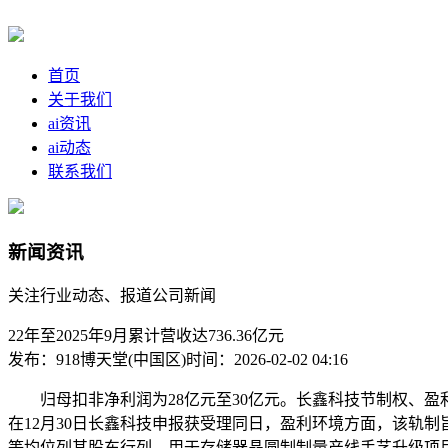
首页
关于我们
ai资讯
ai动态
联系我们
新闻资讯
关注行业动态、报道公司新闻
22年至2025年9月累计营收达736.36亿元
发布：918博天堂(中国区)
时间：2026-02-02 04:16
归母扣非净利润为28亿元至30亿元。长鑫科技节制权、盈
在12月30日长鑫科技申报获受理同日，盈利环境方面，该轨
等均位列其股东行列。用于存储器晶圆制制量产线手艺升级项目