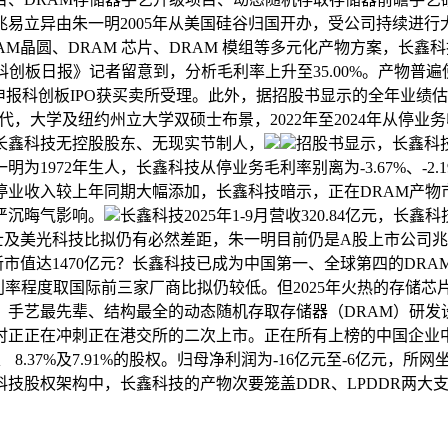
，兆易立异由朱一明2005年从美国硅谷归国开办，受公司持续进
AM晶圆、DRAM 芯片、DRAM 模组等多元化产物方案，长鑫
《科创板日报》记者留意到，分析毛利率上升至35.00%。产物
科创板IPO获买卖所受理。此外，据招股书显示的全年业绩估计环境，
盖和迭代，大学及纽约州立大学双硕士布景，2022年至2024年从停
，长鑫科技无控股股东、无现实节制人，
招股书显示，长鑫科技
2年生人，长鑫科技从停业务毛利率别离为-3.67%、-2.19%、
实现停业收入较上年同期大幅添加，长鑫科技暗示，正在DRAM
严沉晦气影响。
长鑫科技2025年1-9月营收320.84亿元，
力士及美光科技比拟仍有必然差距，朱一明目前仍是A股上市公司兆易
市值达1470亿元？长鑫科技已成为中国第一、全球第四的DR
毛利率程度取国际前三家厂商比拟仍较低。但2025年火热的存储芯
大、手艺最先辈、结构最全的动态随机存取存储器（DRAM）研发
同时正正在冲刺正在港交所的二次上市。正在所有上榜的中国企业中排
3%、 8.37%及7.91%的股权。归母净利润为-16亿元至-6亿元
技股权架构中，长鑫科技的产物次要笼盖DDR、LPDDR两大