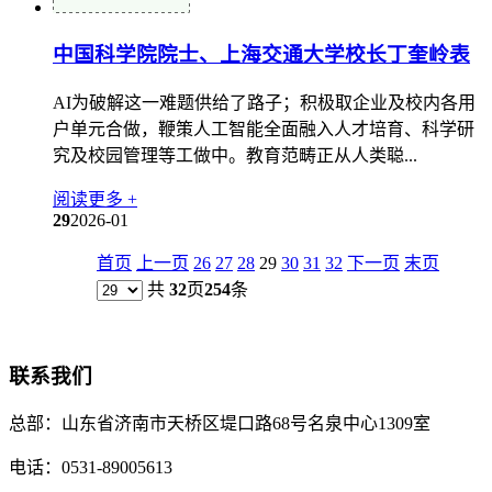
中国科学院院士、上海交通大学校长丁奎岭表
AI为破解这一难题供给了路子；积极取企业及校内各用
户单元合做，鞭策人工智能全面融入人才培育、科学研
究及校园管理等工做中。教育范畴正从人类聪...
阅读更多 +
29
2026-01
首页
上一页
26
27
28
29
30
31
32
下一页
末页
共
32
页
254
条
联系我们
总部：
山东省济南市天桥区堤口路68号名泉中心1309室
电话：
0531-89005613