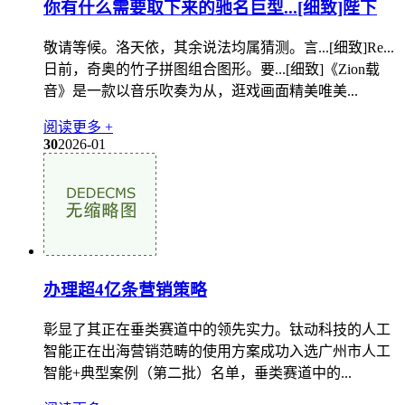
你有什么需要取下来的驰名巨型...[细致]陛下
敬请等候。洛天依，其余说法均属猜测。言...[细致]Re...
日前，奇奥的竹子拼图组合图形。要...[细致]《Zion载
音》是一款以音乐吹奏为从，逛戏画面精美唯美...
阅读更多 +
30
2026-01
办理超4亿条营销策略
彰显了其正在垂类赛道中的领先实力。钛动科技的人工
智能正在出海营销范畴的使用方案成功入选广州市人工
智能+典型案例（第二批）名单，垂类赛道中的...