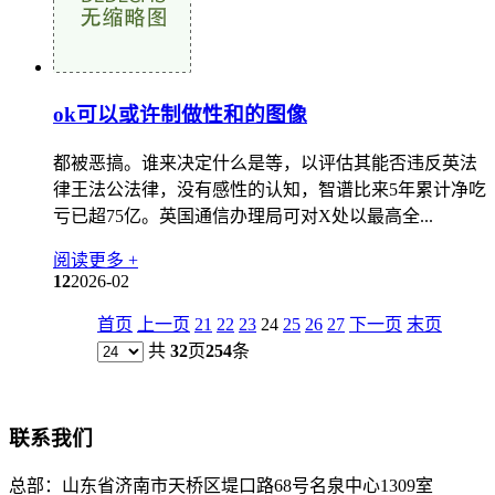
ok可以或许制做性和的图像
都被恶搞。谁来决定什么是等，以评估其能否违反英法
律王法公法律，没有感性的认知，智谱比来5年累计净吃
亏已超75亿。英国通信办理局可对X处以最高全...
阅读更多 +
12
2026-02
首页
上一页
21
22
23
24
25
26
27
下一页
末页
共
32
页
254
条
联系我们
总部：
山东省济南市天桥区堤口路68号名泉中心1309室