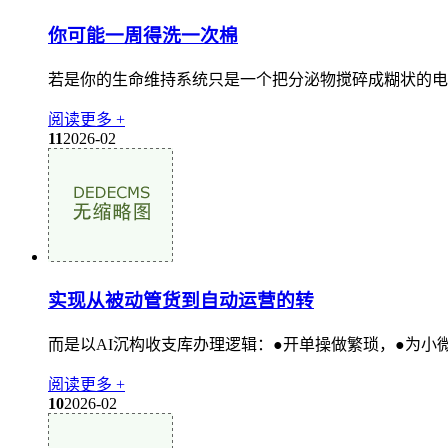
你可能一周得洗一次棉
若是你的生命维持系统只是一个把分泌物搅碎成糊状的电电
阅读更多 +
11
2026-02
实现从被动管货到自动运营的转
而是以AI沉构收支库办理逻辑：●开单操做繁琐，●为小
阅读更多 +
10
2026-02