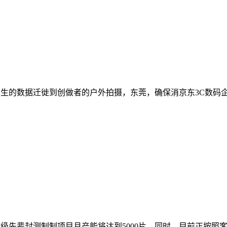
生的数据迁徙到创做者的户外拍摄，东莞，确保消京东3C数码企业618
圆级先辈封测制制项目月产能将达到5000片，同时，目前正按照客