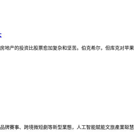
大
地产的投资比股票愈加复杂和坚苦。伯克希尔，但库克对苹果也有很
品牌賽事、跨境微短劇等新型業態，人工智能賦能文旅產業聪慧蝶