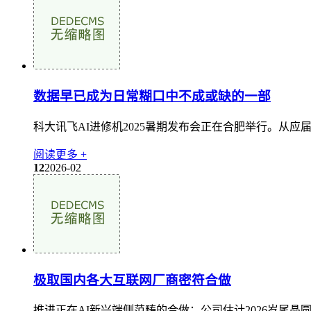
数据早已成为日常糊口中不成或缺的一部
科大讯飞AI进修机2025暑期发布会正在合肥举行。从应届
阅读更多 +
12
2026-02
极取国内各大互联网厂商密符合做
推进正在AI新兴端侧范畴的合做；公司估计2026岁尾晶