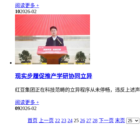
阅读更多 +
10
2026-02
现实步履促推产学研协同立异
红豆集团正在科技范畴的立异程序从未停畅，违反上述声
阅读更多 +
09
2026-02
首页
上一页
22
23
24
25
26
27
28
下一页
末页