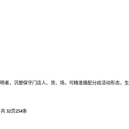
明者，沉塑保守门店人、货、场，可精准婚配分歧活动形态，生生
共
32
页
254
条